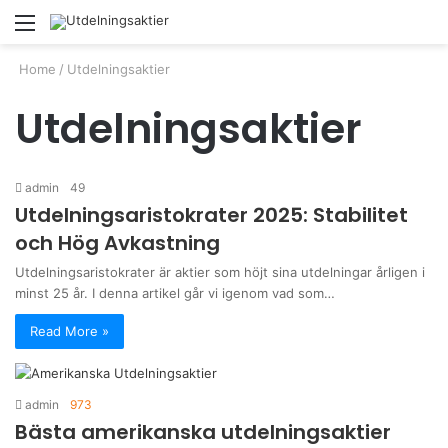
Menu
S
fo
Home
/
Utdelningsaktier
Utdelningsaktier
admin
49
Utdelningsaristokrater 2025: Stabilitet
och Hög Avkastning
Utdelningsaristokrater är aktier som höjt sina utdelningar årligen i
minst 25 år. I denna artikel går vi igenom vad som…
Read More »
admin
973
Bästa amerikanska utdelningsaktier