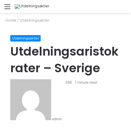
Menu
S
fo
Home
/
Utdelningsaktier
Utdelningsaktier
Utdelningsaristok
rater – Sverige
399
1 minute read
admin