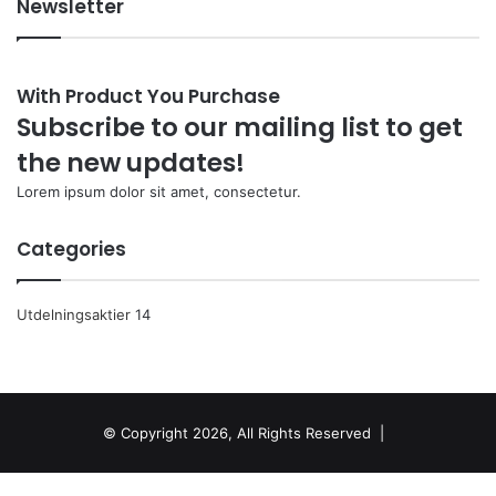
Newsletter
With Product You Purchase
Subscribe to our mailing list to get
the new updates!
Lorem ipsum dolor sit amet, consectetur.
Categories
Utdelningsaktier
14
© Copyright 2026, All Rights Reserved |
Facebook
Twitter
WhatsApp
Telegram