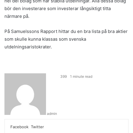
hel del bolag som har stabila utdelningar. Alla dessa bolag
bör den investerare som investerar långsiktigt titta
närmare på.
På Samuelssons Rapport hittar du en bra lista på bra aktier
som skulle kunna klassas som svenska
utdelningsaristokrater.
399
1 minute read
admin
LinkedIn
Tumblr
Pinterest
Reddit
VKontakte
Share
Print
Facebook
Twitter
via